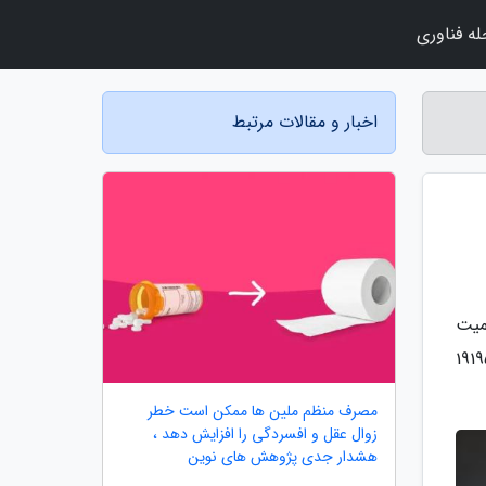
ه فناوری
اخبار و مقالات مرتبط
میت
یش می رسد. در این قسمت قصد داریم به جعبه گشایی و آنالیز ساز ترومپت الوی مدل 19195
مصرف منظم ملین ها ممکن است خطر
زوال عقل و افسردگی را افزایش دهد ،
هشدار جدی پژوهش های نوین