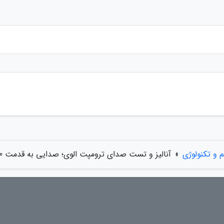
م و تکنولوژی
»
آنالیز و تست صدای ترومپت الوی؛ صدایی به قدمت 3500 سال!