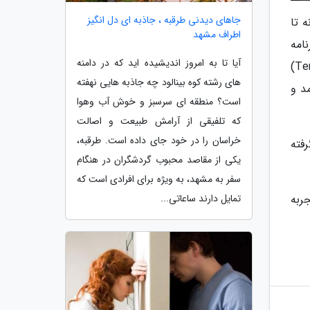
جاهای دیدنی طرقبه ، جاذبه ای دل انگیز
 تا
اطراف مشهد
امه
آیا تا به امروز اندیشیده اید که در دامنه
میدجرنی (Midjourney) می روند و قدرت تخیل خود را به چالش می کشند. یکی از این افراد، تمور خان (Temoor Khan)
های رشته کوه بینالود چه جاذبه هایی نهفته
د و
است؟ منطقه ای سرسبز و خوش آب وهوا
که تلفیقی از آرامش طبیعت و اصالت
خراسان را در خود جای داده است. طرقبه،
فته
یکی از مقاصد محبوب گردشگران در هنگام
سفر به مشهد، به ویژه برای افرادی است که
جربه
تمایل دارند ساعاتی...