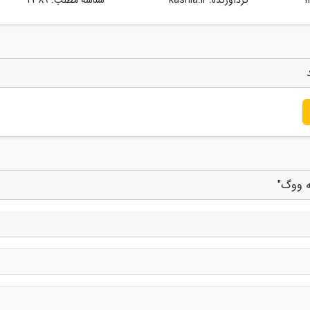
ه ووگ"