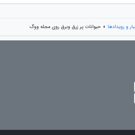
بار و رویدادها
»
حیوانات پر زرق وبرق روی مجله ووگ