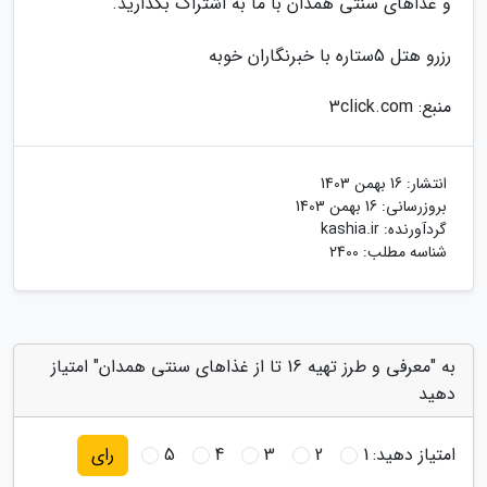
و غذاهای سنتی همدان با ما به اشتراک بگذارید.
رزرو هتل 5ستاره با خبرنگاران خوبه
منبع: 3click.com
انتشار:
16 بهمن 1403
بروزرسانی:
16 بهمن 1403
گردآورنده:
kashia.ir
شناسه مطلب: 2400
به "معرفی و طرز تهیه 16 تا از غذاهای سنتی همدان" امتیاز
دهید
امتیاز دهید:
1
2
3
4
5
رای