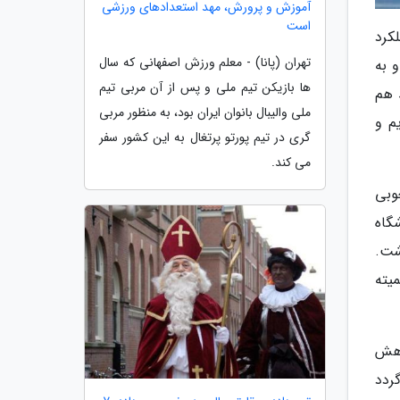
آموزش و پرورش، مهد استعدادهای ورزشی
است
کرد
تهران (پانا) - معلم ورزش اصفهانی که سال
م و به
ها بازیکن تیم ملی و پس از آن مربی تیم
 هم
ملی والیبال بانوان ایران بود، به منظور مربی
م و
گری در تیم پورتو پرتغال به این کشور سفر
می کند.
وبی
ر جام باشگاه
شت.
یته
عا هر ماهش
گردد