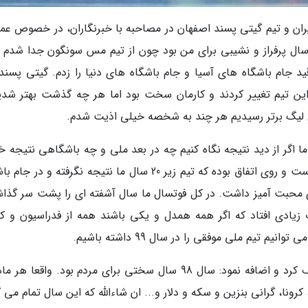
ن و تیم گیتی پسند اصفهان در مصاحبه با خبرنگاران، در خصوص عمل
تسال ایران و خودش در سال 98 گفت: سال 98 سال پرفراز و نشیبی برای من بود چون از تیم مس سونگون جدا شد
ید جام باشگاه های آسیا و جام باشگاه های دنیا را زدم. گیتی پسند
این تیم تغییر کردند و کارمان سخت بود اما هر چه گذشت بهتر شدی
ال لیگ برتر رسیدیم هر چند به شخصه خیلی اذیت شدم.
ما اگر از دید نتیجه نگاه کنیم چه در بعد ملی و چه باشگاهی نتیجه خ
نگرفتیم اما همه می دانند که ایران قطب اول آسیاست و روی اتفاق بوده که تیم زیر 20 سال ما نتیجه نگرفته و د
زی محبت آمیز داشت. در کل فوتسال ما سال آشفته ای را پشت سر گذا
 زیادی افتاد که اگر همه همدل و یکی باشند همه از فدراسیون و کم
 تیم ملی موفقی را در سال 99 داشته باشیم.
سنگ سفیدی سال 98را سالی بد برای مردم توصیف کرد و اضافه نمود: سال 98 سال سختی برای مردم بود. واق
کرونا، گرانی بنزین و سکه و دلار و... ان شاءالله که این سال تمام می 