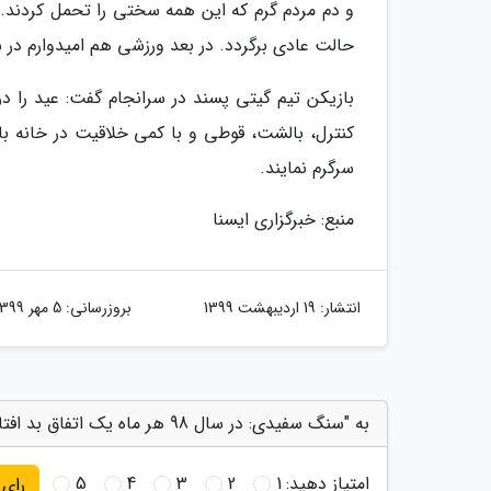
حالت عادی برگردد. در بعد ورزشی هم امیدوارم در سال 99 فوتسال ما بتواند بازی در فینال جام دنیای فوتسال را ت
بازیکن تیم گیتی پسند در سرانجام گفت: عید را د
کنترل، بالشت، قوطی و با کمی خلاقیت در خانه با
سرگرم نمایند.
منبع: خبرگزاری ایسنا
انتشار:
19 اردیبهشت 1399
بروزرسانی:
5 مهر 1399
به "سنگ سفیدی: در سال 98 هر ماه یک اتفاق بد افتاد" امتیاز دهید
امتیاز دهید:
1
2
3
4
5
رای