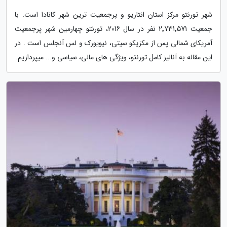
شهر تورنتو مرکز استان انتاریو و پرجمعیت ترین شهر کانادا است. با
جمعیت 2٬731٬571 نفر در سال 2016، تورنتو چهارمین شهر پرجمعیت
آمریکای شمالی پس از مکزیکو سیتی، نیویورک و لس آنجلس است . در
این مقاله به آنالیز کامل تورنتو، ویژگی های مالی، سیاسی و... میپردازیم.