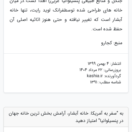
جنگل و منابع طبیعی پنسیلوانیا غربی) اهدا گشت.در میان
خانه های طراحی شده توسطفرانک لوید رایت، تنها خانه
آبشار است که تغییر نیافته و حتی هنوز اثاثیه اصلی آن
حفظ شده است.
منبع: کجارو
انتشار:
4 بهمن 1399
بروزرسانی:
22 مرداد 1404
گردآورنده:
kashia.ir
شناسه مطلب: 1391
به "سفر به آمریکا: خانه آبشار، آرامش بخش ترین خانه جهان
در پنسیلوانیا" امتیاز دهید