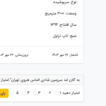
نوع: سرپوشیده
وسعت: 3000 مترمربع
سال افتتاح: 1394
منبع: تاپ تراول
انتشار:
22 مهر 1403
بروزرسانی:
22 مهر 1403
به "فان لند سرزمین شادی الماس هروی تهران" امتیاز 
امتیاز دهید:
1
2
3
4
5
رای