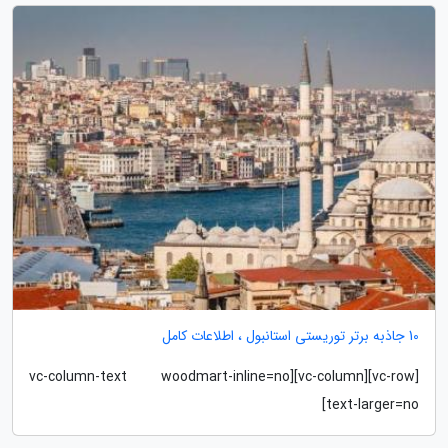
10 جاذبه برتر توریستی استانبول ، اطلاعات کامل
[vc-row][vc-column][vc-column-text woodmart-inline=no
text-larger=no]