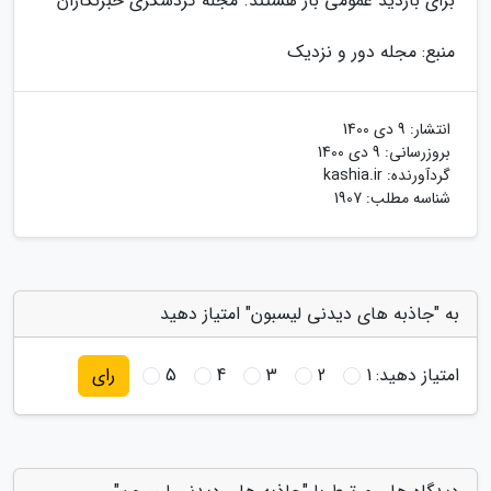
برای بازدید عمومی باز هستند. مجله گردشگری خبرنگاران
منبع: مجله دور و نزدیک
انتشار:
9 دی 1400
بروزرسانی:
9 دی 1400
گردآورنده:
kashia.ir
شناسه مطلب: 1907
به "جاذبه های دیدنی لیسبون" امتیاز دهید
امتیاز دهید:
1
2
3
4
5
رای