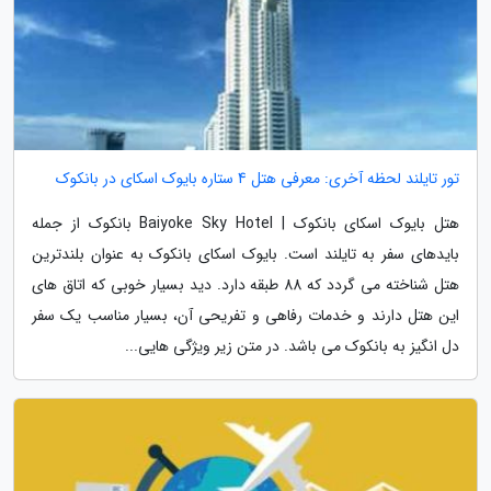
تور تایلند لحظه آخری: معرفی هتل 4 ستاره بایوک اسکای در بانکوک
هتل بایوک اسکای بانکوک | Baiyoke Sky Hotel بانکوک از جمله
بایدهای سفر به تایلند است. بایوک اسکای بانکوک به عنوان بلندترین
هتل شناخته می گردد که 88 طبقه دارد. دید بسیار خوبی که اتاق های
این هتل دارند و خدمات رفاهی و تفریحی آن، بسیار مناسب یک سفر
دل انگیز به بانکوک می باشد. در متن زیر ویژگی هایی...