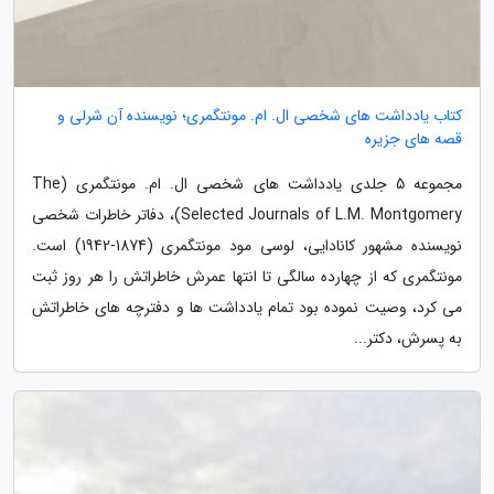
کتاب یادداشت های شخصی ال. ام. مونتگمری؛ نویسنده آن شرلی و
قصه های جزیره
مجموعه 5 جلدی یادداشت های شخصی ال. ام. مونتگمری (The
Selected Journals of L.M. Montgomery)، دفاتر خاطرات شخصی
نویسنده مشهور کانادایی، لوسی مود مونتگمری (1874-1942) است.
مونتگمری که از چهارده سالگی تا انتها عمرش خاطراتش را هر روز ثبت
می کرد، وصیت نموده بود تمام یادداشت ها و دفترچه های خاطراتش
به پسرش، دکتر...