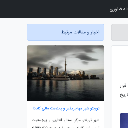
ه فناوری
اخبار و مقالات مرتبط
قرار
اریخ
تورنتو شهر مهاچرپذیر و پایتخت مالی کانادا
شهر تورنتو مرکز استان انتاریو و پرجمعیت
ترین شهر کانادا است. با جمعیت 2٬731٬571