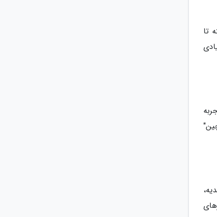
 تا
ادی
ربه
ین"
دیه،
های