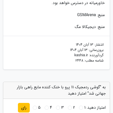
خاورمیانه در دسترس خواهد بود.
منبع: GSMArena
منبع: دیجیکالا مگ
انتشار:
13 آبان 1404
بروزرسانی:
13 آبان 1404
گردآورنده:
kashia.ir
شناسه مطلب: 2448
به "گوشی ردمجیک 11 پرو با خنک کننده مایع راهی بازار
جهانی شد" امتیاز دهید
امتیاز دهید:
1
2
3
4
5
رای