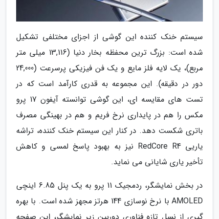
سیستم خنک کننده این گوشی از اجزای مختلفی تشکیل
شده است: بزرگ ترین محفظه بخار دنیا (13,116 میلی متر
مربع)، یک لایه فلز مایع و یک فن فیزیکی پرسرعت (24,000
دور در دقیقه). این مجموعه به قدری کارآمد است که در
تست های مقایسه ای، این گوشی توانسته آیفون 17 پرو
مکس را هم در پایداری نرخ فریم و هم در بهینگی مصرف
باتری شکست دهد. در کنار این سیستم خنک کننده، تراشه
یاریی RedCore R4 نیز به بهبود پاسخ لمسی و کاهش
تأخیر یاری شایانی می نماید.
در بخش نمایشگر، ردمجیک 11 پرو به یک پنل 6.85 اینچی
AMOLED با نرخ نوسازی 144 هرتز مجهز شده است. با بهره
گیری از نسل تازه فناوری دوربین زیر نمایشگر، این صفحه