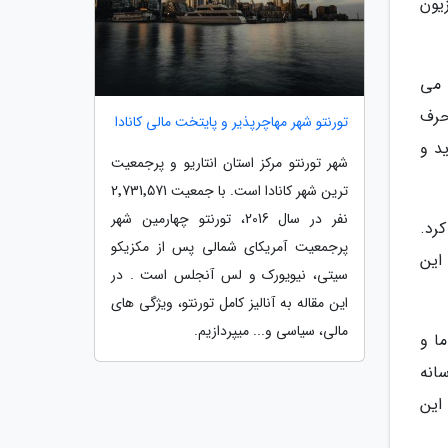
یون
 می
حرف
تورنتو شهر مهاچرپذیر و پایتخت مالی کانادا
د و
شهر تورنتو مرکز استان انتاریو و پرجمعیت
ترین شهر کانادا است. با جمعیت 2٬731٬571
نفر در سال 2016، تورنتو چهارمین شهر
کرد.
پرجمعیت آمریکای شمالی پس از مکزیکو
این
سیتی، نیویورک و لس آنجلس است . در
این مقاله به آنالیز کامل تورنتو، ویژگی های
مالی، سیاسی و... میپردازیم.
ا و
انه
این