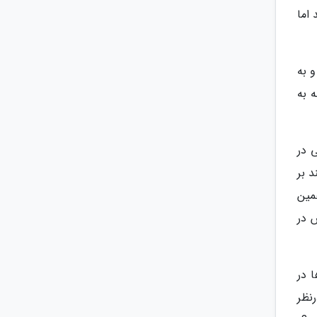
اما
 به
 به
 در
 بر
مین
 در
ی ها در
نظر