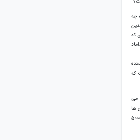
ت؟
 چه
دین
 که
 داماد
نده
 که
 می
 ها
دوستی شخصی به معنی متعارف ایجاد شود موضوعی است جداگانه و متفاوت. البته که بنی بشری قادر نیست با 500 یا 5000