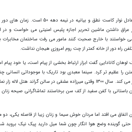
یک بخش موضوع، ابزار است. اینترنت امروزی معادل نوار کاست نطق و بیانیه در نیمه دهه 50 است. ز
در عراق داشتن ماشین تحریر اجازه پلیس امنیتی می خواست و در ای
می خواستند با خارج صحبت کنند مامور می رفت ساختمان مخابرات با
ان کانادایی گفت ابزار ارتباط بخشی از پیام است، یا خود پیام ا
ن را عظیم تر کرد. سینما معبدی بود تاریک با موجوداتی انسانی چن
برابر بزرگ تر و درخششی جادویی که آدم را تسخیر می کند. سال 1300 وقتی میرزاده عشقی در سالن گراند هتل لاله ز
ن باستانی با کفن سفید از کف سن برخاستند تماشاگرانی صیحه زنان
 اتفاق می افتد اما مردان خوش سیما و زنان زیبا از فاصله یکی، دو م
 حتی گوینده وضع هوا انگار چون شما میل دارید پیک نیک بروید ش