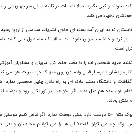
 بخواند و کپی بگیرد. حالا نامه ات در ثانیه به آن سر جهان می رسد 
خودشان ذخیره می کنند.
ابستان که به ایران آمد بسته ای حاوی نشریات سیاسی از اروپا رسید و
باز کرد و دانشمند جوان نابود شد. حالا یک ماه طول نمی کشد نامه
ترل است.
نکنند حریم شخصی ات را با دقت حفظ کن. مربیان و مشاوران آموزشی
 خودشان بامزه، از قبیل رقصیدن روی میز، که در اینترنت هوا می کنند
اشت و دانشگاه معتبر علاقه ای به راه دادن چنین محصلی ندارد. ه
م. نویسنده هم مثل بقیه. اگر بخواهد زیر نورافکن برود و نوشته اش
 تنش بمالد.
گونترگراس چند وقت پیش گفت هر کس در فیس بوک مثلا 500 دوست دارد یعنی دوست ندارد. اگر فرض کنیم دوست
 بوک چه می توان گفت؟ آن ها را می توانیم مخاطبان واقعی در