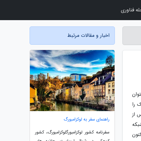
ه فناوری
اخبار و مقالات مرتبط
وان
 را
 از
راهنمای سفر به لوکزامبورگ
بکه
سفرنامه کشور لوکزامبورگلوکزامبورگ، کشور
نون
کوچکی در شمال اروپاست. جاذبه های