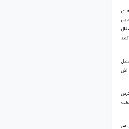
 ای
ایی
قال
نند
سطل
 اش
ترس
سخت
 سر