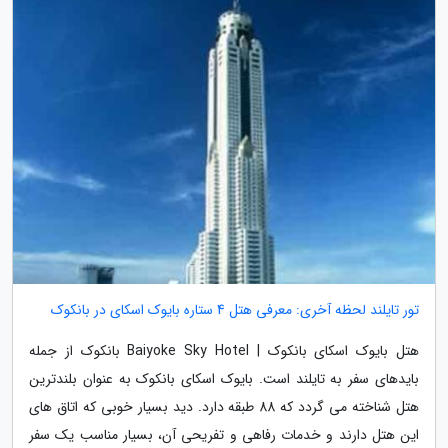
تور تایلند لحظه آخری: معرفی هتل 4 ستاره بایوک اسکای در بانکوک
هتل بایوک اسکای بانکوک | Baiyoke Sky Hotel بانکوک از جمله
بایدهای سفر به تایلند است. بایوک اسکای بانکوک به عنوان بلندترین
هتل شناخته می گردد که 88 طبقه دارد. دید بسیار خوبی که اتاق های
این هتل دارند و خدمات رفاهی و تفریحی آن، بسیار مناسب یک سفر