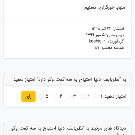
منبع: خبرگزاری تسنیم
انتشار:
24 تیر 1398
بروزرسانی:
5 مهر 1399
گردآورنده:
kashia.ir
شناسه مطلب: 187
به "نظربایف: دنیا احتیاج به سه گفت وگو دارد" امتیاز دهید
امتیاز دهید:
1
2
3
4
5
رای
دیدگاه های مرتبط با "نظربایف: دنیا احتیاج به سه گفت وگو