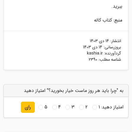
ببرید.
منبع: کتاب کاله
انتشار:
14 دی 1403
بروزرسانی:
14 دی 1403
گردآورنده:
kashia.ir
شناسه مطلب: 2390
به "چرا باید هر روز ماست خیار بخورید؟" امتیاز دهید
امتیاز دهید:
1
2
3
4
5
رای