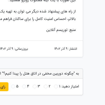
این صورت با یک آینه مشکوک روبرو هستید.
از راه های پیشنهاد شده دیگر می توان به تهیه یک 
بالاتر، احساس امنیت کامل را برای ساکنان فراهم می
منبع: توریسم آنلاین
انتشار:
9 آذر 1402
بروزرسانی:
9 آذر 1402
به "چگونه دوربین مخفی در اتاق هتل را پیدا کنیم؟" ا
امتیاز دهید:
1
2
3
4
5
رای