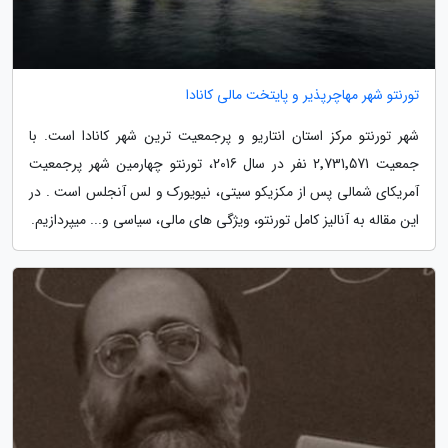
تورنتو شهر مهاچرپذیر و پایتخت مالی کانادا
شهر تورنتو مرکز استان انتاریو و پرجمعیت ترین شهر کانادا است. با
جمعیت 2٬731٬571 نفر در سال 2016، تورنتو چهارمین شهر پرجمعیت
آمریکای شمالی پس از مکزیکو سیتی، نیویورک و لس آنجلس است . در
این مقاله به آنالیز کامل تورنتو، ویژگی های مالی، سیاسی و... میپردازیم.