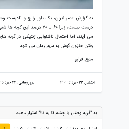
به گزارش عصر ایران، یک باور رایج و نادرست وجو
می آیند، اما احتمال ناشنوایی ژنتیکی در گربه ه
رفتن حلزون گوش به مرور زمان می شود.
منبع: فرارو
انتشار:
22 خرداد 1402
بروزرسانی:
22 خرداد 1402
به "گربه وطنی با چشم تا به تا!" امتیاز دهید
امتیاز دهید:
1
2
3
4
5
رای