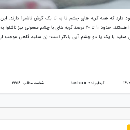
د دارد که همه گربه های چشم تا به تا یک گوش ناشنوا دارند. این ب
درست نیست، زیرا 60 تا 70 درصد این گربه ها شنوا هستند. حدود 10 تا 20 درصد گربه های با چشم معمولی نیز ناشنو
ای سفید با یک یا دو چشم آبی بالاتر است؛ ژن سفید گاهی موجب از 
گردآورنده:
kashia.ir
شناسه مطلب: 2256