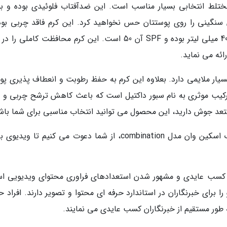
لط انتخابی بسیار مناسب است. این ضدآفتاب فلوئیدی بوده و بس
نگینی را روی پوستتان حس نخواهید کرد. این کرم فاقد چربی بود
سریعا جذب پوست می گردد. حجم این محصول 40 میلی لیتر بوده و SPF آن 50 است. این کرم محافظت کاملی ر
یار ملایمی دارد. بعلاوه این کرم به حفظ رطوبت و انعطاف پذیری پ
کیب موثری به نام سبور داکتیل است که باعث کاهش ترشح چربی و 
د جوش دارید، این محصول می توانید انتخاب مناسبی برای شما باش
برای آنالیز بهتر و آشنایی بیشتر با فلوئید ضدآفتاب اسکین وان مدل combination، از شما دعوت می کنیم تا وی
، کسب عایدی و مشهور شدن استعدادهای فراوری محتوای ویدیویی ا
ا برای خبرنگاران در استاندارد حرفه ای محتوا و تصویر دارند. افراد 
 به طور مستقیم از خبرنگاران کسب عایدی می نمایند.