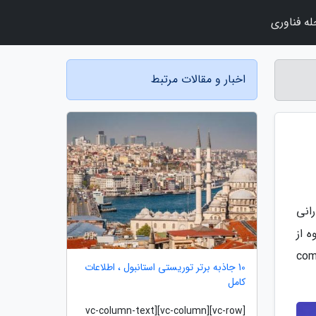
ه فناوری
اخبار و مقالات مرتبط
انی
 از
د ضدآفتاب اسکین وان مدل combination
10 جاذبه برتر توریستی استانبول ، اطلاعات
کامل
[vc-row][vc-column][vc-column-text